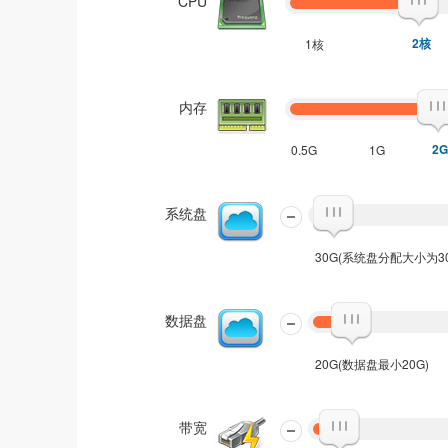
CPU
2核
1核
内存
2G
0.5G
1G
系统盘
30G(系统盘分配大小为30G
数据盘
20G(数据盘最小20G)
带宽