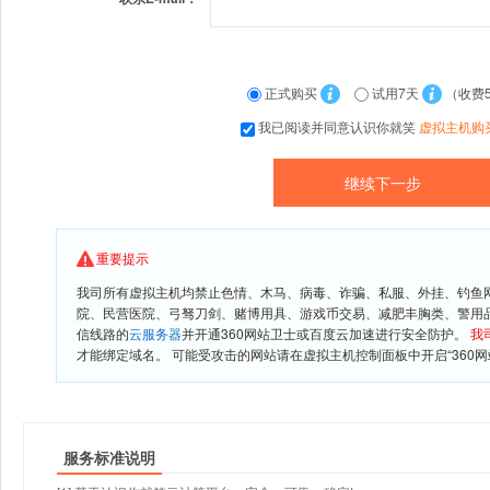
正式购买
试用7天
（收费
我已阅读并同意认识你就笑
虚拟主机购
重要提示
我司所有虚拟主机均禁止色情、木马、病毒、诈骗、私服、外挂、钓鱼
院、民营医院、弓驽刀剑、赌博用具、游戏币交易、减肥丰胸类、警用
信线路的
云服务器
并开通360网站卫士或百度云加速进行安全防护。
我
才能绑定域名。 可能受攻击的网站请在虚拟主机控制面板中开启“360网
服务标准说明