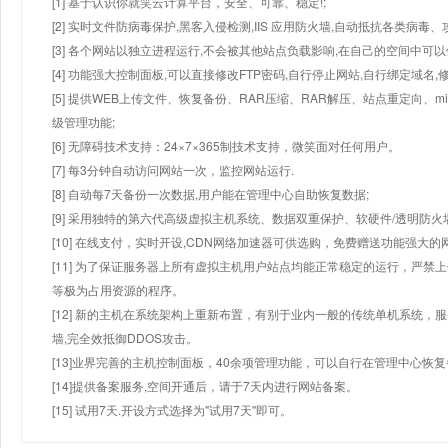
[1] 基于认识你就笑云计算平台，安全、可靠、稳定!;
[2] 实时文件防病毒保护,黑客入侵检测,IIS 应用防火墙,自动抵抗各类病毒、
[3] 各个网站以独立进程运行,不会被其他站点负载影响,在自己的空间中可以使用
[4] 功能强大控制面板,可以直接修改FTP密码,自行停止网站,自行绑定域名,
[5] 提供WEB上传文件、恢复备份、RAR压缩、RAR解压、站点重定向
级管理功能;
[6] 无障碍技术支持：24×7×365制技术支持，微笑面对任何用户。
[7] 每3分钟自动访问网站一次，监控网站运行.
[8] 自动每7天备份一次数据,用户能在管理中心自助恢复数据;
[9] 采用独特的第六代高级虚拟主机系统、数据双重保护、软硬件/透明防火
[10] 在线支付，实时开设,CDN网络加速器可供选购，免费赠送功能强大
[11] 为了保证服务器上所有虚拟主机用户站点均能正常稳定的运行，严禁上
等极为占用资源的程序。
[12] 新的主机在系统架构上重新布置，有别于业内一般的传统单机系统，
墙,完全效抵御DDOS攻击。
[13]业界完善的主机控制面板，40余项管理功能，可以自行在管理中心恢
[14]提供备案服务,空间开通后，请于7天内进行网站备案。
[15] 试用7天.开设方式选择为"试用7天"即可。